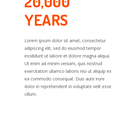
ENT
DIAN
20,000
EFS
ION
YEARS
ectetur
empor
na aliqua.
ectetur
ectetur
ectetur
Lorem ipsum dolor sit amet, consectetur
strud
empor
empor
empor
adipiscing elit, sed do eiusmod tempor
 aliquip ex
na aliqua. Ut
na aliqua.
na aliqua.
incididunt ut labore et dolore magna aliqua.
ectetur
 irure
rud
strud
strud
Ut enim ad minim veniam, quis nostrud
empor
 velit esse
 aliquip ex
 aliquip ex
 aliquip ex
exercitation ullamco laboris nisi ut aliquip ex
na aliqua.
 irure dolor
 irure
 irure
ea commodo consequat. Duis aute irure
strud
esse cillum.
 velit esse
 velit esse
dolor in reprehenderit in voluptate velit esse
 aliquip ex
cillum.
 irure
 velit esse