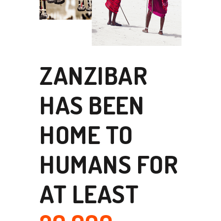
HAS
ZANZIBAR
 OF
L
 A
ITS
HAS BEEN
HOME TO
AND
HUMANS FOR
AGO
ENT
S
AT LEAST