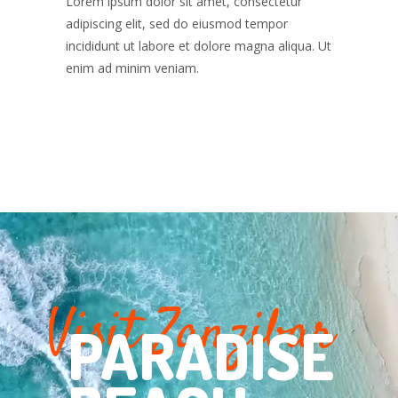
Lorem ipsum dolor sit amet, consectetur
adipiscing elit, sed do eiusmod tempor
incididunt ut labore et dolore magna aliqua. Ut
enim ad minim veniam.
Visit Zanzibar
PARADISE